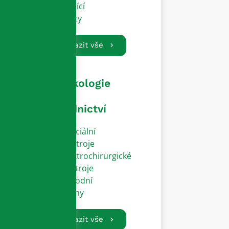
Vodící
dráty
Zobrazit vše
Gynekologie
a
porodnictví
Speciální
přístroje
Elektrochirurgické
nástroje
Porodní
zvony
Zobrazit vše