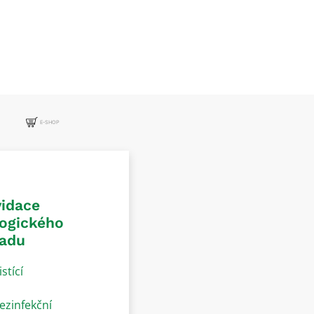
E-SHOP
vidace
logického
adu
istící
ezinfekční