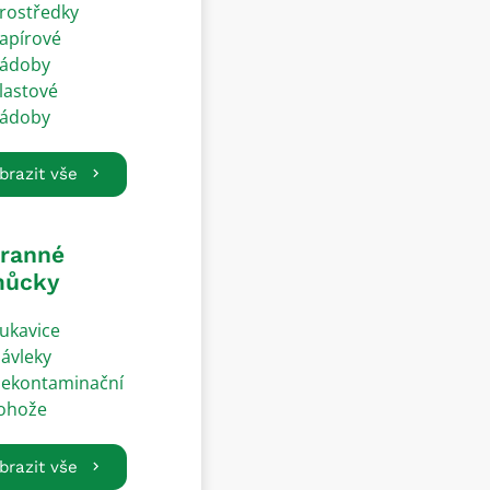
rostředky
apírové
ádoby
lastové
ádoby
brazit vše
ranné
ůcky
ukavice
ávleky
ekontaminační
ohože
brazit vše