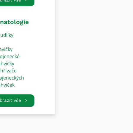
natologie
udlíky
avičky
ojenecké
ahvičky
hřívače
ojeneckých
ahviček
brazit vše