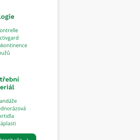
logie
ontrelle
ctivgard
nkontinence
užů
třební
eriál
andáže
ednorázová
krtidla
áplasti
brazit vše