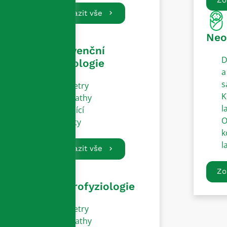
Zobrazit vše
Neo
Intervenční
D
kardiologie
a
s
Katetry
K
Sheathy
l
Vodící
O
dráty
k
l
Zobrazit vše
Zo
Elektrofyziologie
Katetry
Sheathy